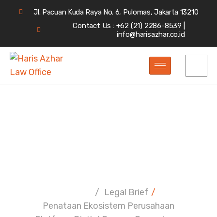
Jl. Pacuan Kuda Raya No. 6, Pulomas, Jakarta 13210
Contact Us : +62 (21) 2286-8539 |
info@harisazhar.co.id
Penataan Ekosistem
Perusahaan Platform
Digital Dengan
Perusahaan Pers
Home
/
Legal Brief
/
Penataan Ekosistem Perusahaan